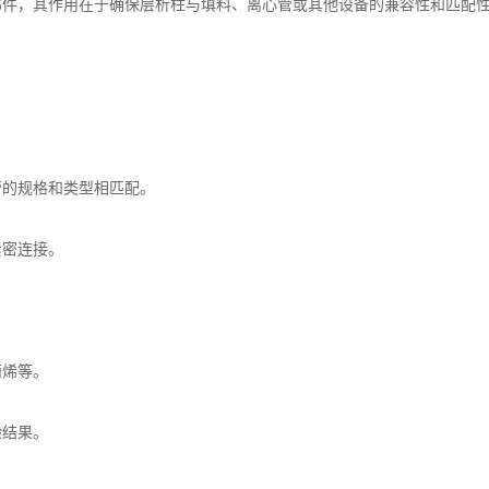
部件，其作用在于确保层析柱与填料、离心管或其他设备的兼容性和匹配
的规格和类型相匹配。
密连接。
烯等。
结果。