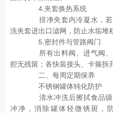
4.夹套换热系统
排净夹套内冷凝水，若
洗夹套进出口滤网，防止水垢堆积
5.密封件与管路阀门
所有出料阀、进气阀、
腔无残留；各快装接头、卡箍拆
二、每周定期保养
不锈钢罐体钝化防护
清水冲洗后擦拭食品级
冲净，消除罐体轻微锈斑，