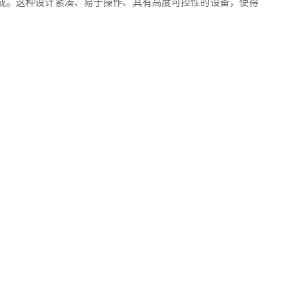
成。这种设计紧凑、易于操作、具有高度可控性的设备，使得