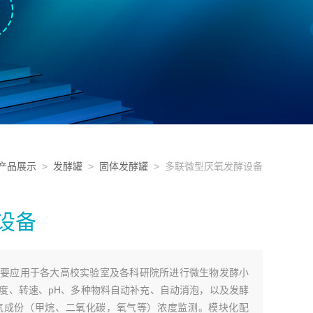
产品展示
>
发酵罐
>
固体发酵罐
> 多联微型厌氧发酵设备
设备
要应用于各大高校实验室及各科研院所进行微生物发酵小
度、转速、pH、多种物料自动补充、自动消泡，以及发酵
气成份（甲烷、二氧化碳，氧气等）浓度监测。模块化配