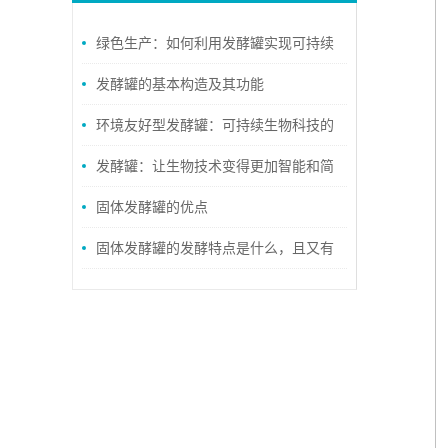
绿色生产：如何利用发酵罐实现可持续
农业
发酵罐的基本构造及其功能
环境友好型发酵罐：可持续生物科技的
新方向
发酵罐：让生物技术变得更加智能和简
单
固体发酵罐的优点
固体发酵罐的发酵特点是什么，且又有
哪些优势呢？