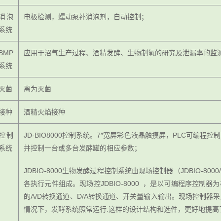
消泡
电极检测，蠕动泵补消泡剂，自动控制；
系统
BMP
应用于沼气生产过程、酒精发酵、生物制氢的研究及泄漏率的监测。量
系统
灭菌
离为灭菌
接种
酒精火焰接种
控制
JD-BIO8000控制系统。7″宽屏彩色液晶触摸屏，PLC可编
系统
并控制一台或多台发酵罐的相应参数；
JDBIO-8000生物发酵过程控制系统由现场控制器（JDBIO-80
各执行元件组成。现场控JDBIO-8000 ，是以可编程序控制
的A/D转换通道、D/A转换通道、开关量输入输出。现场控制器
情况下，发酵系统照常运行.这样的设计结构和选件，更好地提高