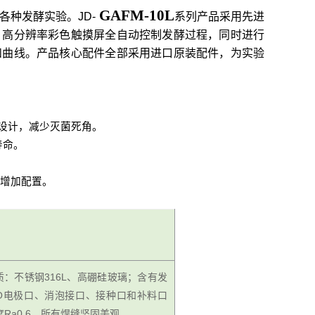
GAFM-10L
各种发酵实验。
JD-
系列产品采用先进
，高分辨率彩色触摸屏全自动控制发酵过程，同时进行
和曲线。产品核心配件全部采用进口原装配件，为实验
设计，减少灭菌死角。
寿命。
增加配置。
材质：不锈钢316L、高硼硅玻璃；含有发
O电极口、消泡接口、接种口和补料口
Ra0.6，所有焊缝坚固美观。