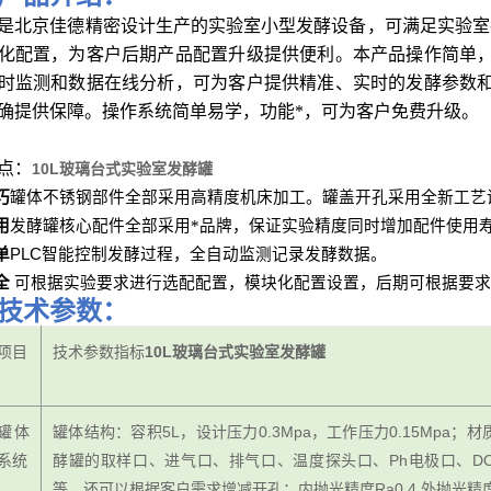
是北京佳德精密设计生产的实验室小型发酵设备，可满足实验室
化配置，为客户后期产品配置升级提供便利。本产品操作简单
时监测和数据在线分析，可为客户提供精准、实时的发酵参数
确提供保障。操作系统简单易学，功能*，可为客户免费升级。
点：
10L玻璃台式实验室发酵罐
巧
罐体不锈钢部件全部采用高精度机床加工。罐盖开孔采用全新工艺
用
发酵罐核心配件全部采用*品牌，保证实验精度同时增加配件使用
单
PLC
智能控制发酵过程，全自动监测记录发酵数据。
全
可根据实验要求进行选配配置，模块化配置设置，后期可根据要求
技术参数：
项目
技术参数指标
10L玻璃台式实验室发酵罐
罐体
罐体结构：容积5L，设计压力0.3Mpa，工作压力0.15Mpa；
系统
酵罐的取样口、进气口、排气口、温度探头口、Ph电极口、D
等，还可以根据客户需求增减开孔；内抛光精度Ra0.4,外抛光精度