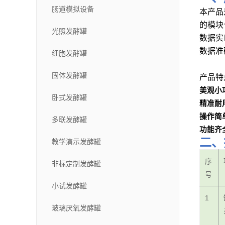
肠道模拟设备
本产品
的模块
光照发酵罐
数据实
数据准
细胞发酵罐
固体发酵罐
产品特
美观小
卧式发酵罐
精准耐
操作简
多联发酵罐
功能齐
二、
教学演示发酵罐
序
非标定制发酵罐
号
小试发酵罐
1
玻璃厌氧发酵罐