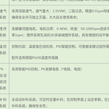
通气
采用深层通气，通气量大：1.5VVM；二级过滤，精度0.01μm除
系统
确保安全并可独立灭菌，大大延长使用寿命；
搅拌
发酵罐伺服电机，电机功率：0.4KW，转速：50-1000rpm连续
系统
率1rpm；搅拌采用先进的JD多级械搅拌系统，具有理想的动平
温控
控制内容：温度值在线检测、PID智能控制，可根据发酵过程所
系统
配件选用德国Pt100温度传感器
Ph
采用智能PID控制，Ph发酵电极（*电极、电缆）
自动
调控
系统
补料
全自动补料系统，可定时定量补料；在控制界面上设定参数，在
系统
补料系统，确保安全性；