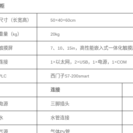
柜
尺寸（长宽高）
×
×
50
40
60cm
重量（
）
kg
20kg
触摸屏
、
、
，高性能嵌入式一体化触摸
7
10
15in
连接
×以太网，
×
，
×电源，
×
1
2
USB
1
1
COM
西门子
PLC
S7-200smart
连接
电源
三脚插头
水
水管连接
气源
气体
管
PV