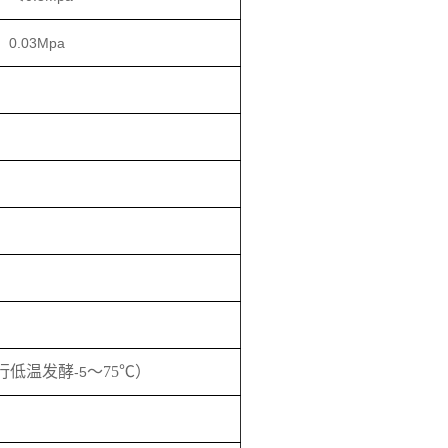
0.03Mpa
行低温发酵
～
75
℃
）
-5