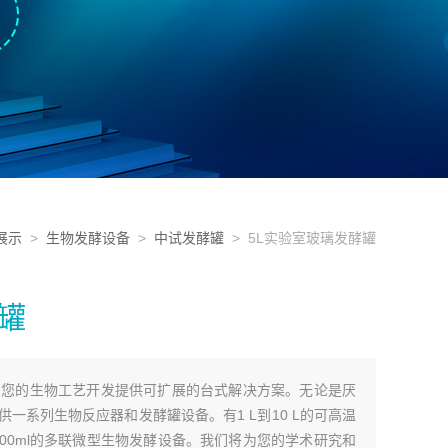
展示
>
生物发酵设备
>
中试发酵罐
> 5L实验室玻璃发酵罐
罐
为您的生物工艺开发提供可扩展的台式解决方案。无论是厌
一系列生物反应器和发酵罐设备。有1 L到10 L的可高温
和500ml的多联微型生物发酵设备。我们将为您的学术研究和