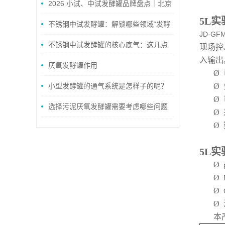
2026 小试、中试发酵罐品牌盘点｜北京
5L
佳德精密与上海有道生工适配方案全对比
不锈钢中试发酵罐：解锁哪些领域“发酵
JD-GFM
密码”？
不锈钢中试发酵罐的核心底气：这几点
现场控
入输出
特点，让中试生产更稳更省心
厌氧发酵罐作用
Ø
小型发酵罐的通气系统是怎样子的呢？
Ø
Ø
选择污泥厌氧发酵罐需要考虑哪些问题
Ø
Ø
5L
Ø
Ø
Ø
Ø
本