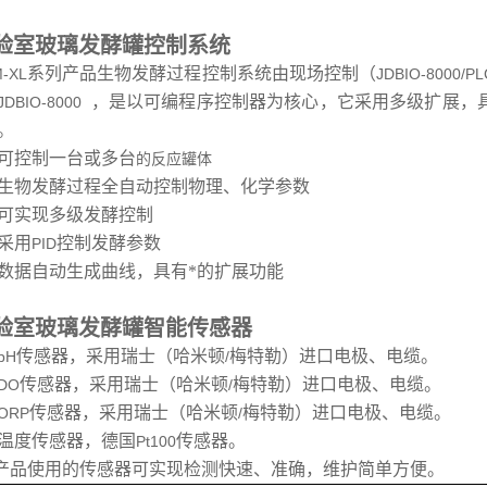
实验室玻璃发酵罐
控制系统
系列产品生物发酵过程控制系统由现场控制（
-XL
JDBIO-8000/PL
，是以可编程序控制器为核心，它采用多级扩展，
JDBIO-8000
。
可控制一台或多台
的反应罐体
生物发酵过程全自动控制物理、化学参数
可实现多级发酵控制
采用
控制发酵参数
PID
数据自动生成曲线，
具有*的扩展功能
实验室玻璃发酵罐
智能传感器
传感器，采用瑞士（哈米顿
梅特勒）进口电极、电缆。
pH
/
传感器，采用瑞士（哈米顿
梅特勒）进口电极、电缆。
DO
/
传感器，采用瑞士（哈米顿
梅特勒）进口电极、电缆。
ORP
/
温度传感器，德国
传感器。
Pt100
产品使用的传感器可实现检测快速、准确，维护简单方便。