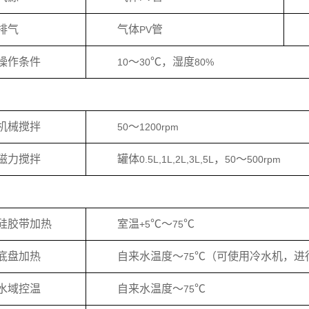
排气
气体
管
PV
操作条件
～
℃，湿度
10
30
80%
机械搅拌
～
50
1200rpm
磁力搅拌
罐体
，
～
0.5L,1L,2L,3L,5L
50
500rpm
硅胶带加热
室温
℃
～
℃
+5
75
底盘加热
自来水温度
～
℃（可使用冷水机，进
75
水域控温
自来水温度
～
℃
75