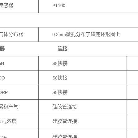
传感器
PT100
气体分布器
微孔分布于罐底环形圈上
0.2mm
器
连接
快接
pH
S8
快接
DO
S8
快接
ORP
S8
累积产气
硅胶管连接
浓度
硅胶管连接
CH
4
硅胶管连接
CO