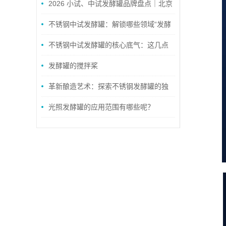
2026 小试、中试发酵罐品牌盘点｜北京
佳德精密与上海有道生工适配方案全对比
不锈钢中试发酵罐：解锁哪些领域“发酵
密码”？
不锈钢中试发酵罐的核心底气：这几点
特点，让中试生产更稳更省心
发酵罐的搅拌桨
革新酿造艺术：探索不锈钢发酵罐的独
特魅力
光照发酵罐的应用范围有哪些呢？