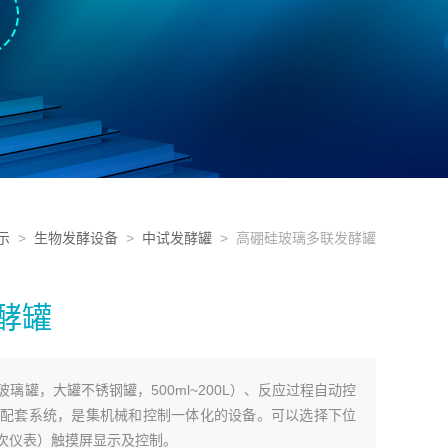
示
>
生物发酵设备
>
中试发酵罐
> 高硼硅玻璃多联发酵罐
酵罐
璃罐，大罐不锈钢罐，500ml~200L）、反应过程自动控
配套系统，是集机械和控制一体化的设备。可以选择下位
二次仪表）触摸屏显示及控制。