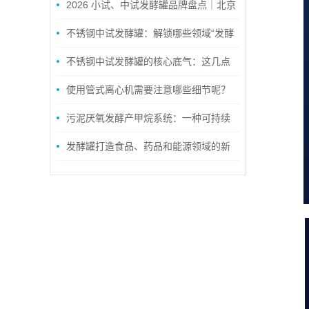
2026 小试、中试发酵罐品牌盘点｜北京
佳德精密与上海有道生工适配方案全对比
不锈钢中试发酵罐：解锁哪些领域“发酵
密码”？
不锈钢中试发酵罐的核心底气：这几点
特点，让中试生产更稳更省心
使用管式离心机需要注意哪些细节呢？
污泥厌氧发酵产甲烷系统：一种可持续
的环保解决方案
发酵罐打造食品、药品和能源领域的新
时代