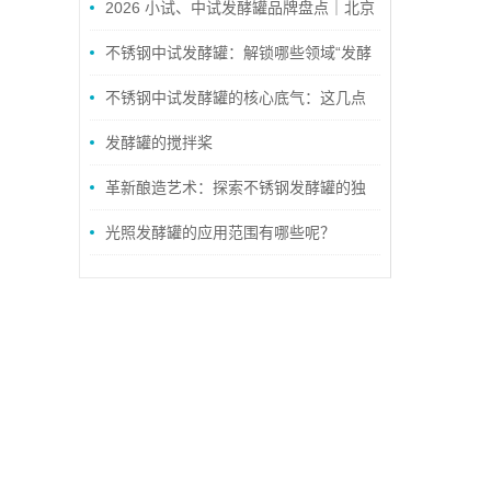
2026 小试、中试发酵罐品牌盘点｜北京
佳德精密与上海有道生工适配方案全对比
不锈钢中试发酵罐：解锁哪些领域“发酵
密码”？
不锈钢中试发酵罐的核心底气：这几点
特点，让中试生产更稳更省心
发酵罐的搅拌桨
革新酿造艺术：探索不锈钢发酵罐的独
特魅力
光照发酵罐的应用范围有哪些呢？