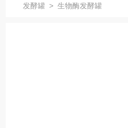
发酵罐
> 生物酶发酵罐