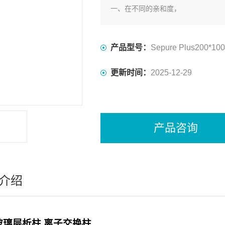
一、在不同的亲和度，
二、在不同浓度的酸碱液下，
三、在不同的极性溶液下，
四、在不同的压力和流速下有层次的
产品型号：
Sepure Plus200*10
更新时间：
2025-12-29
产品咨询
介绍
玻璃层析柱 离子交换柱