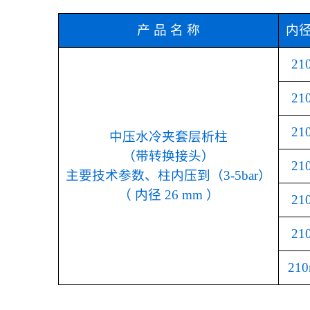
产 品 名 称
内径
21
21
21
中压水冷夹套层析柱
（带转换接头）
21
主要技术参数、柱内压到（3-5bar）
（ 内径 26 mm ）
21
21
210