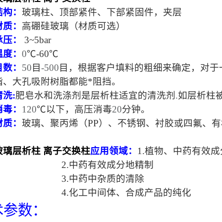
结构：
玻璃柱、顶部紧件、下部紧固件，夹层
材质：
高硼硅玻璃（材质可选）
承压：
3~5bar
温度：
0
℃-60℃
目数：
50
目
-500
目，根据客户填料的粗细来确定，对于
脂、大孔吸附树脂都能*阻挡。
洗:
肥皂水和洗涤剂是层析柱适宜的清洗剂
.
如层析柱
消毒：
120
℃以下，高压消毒
20
分钟。
材质：
玻璃、聚丙烯（PP）、不锈钢、衬胶或四氟、
玻璃层析柱 离子交换柱
应用领域：
1.植物、中药有效
2.
中药有效成分地精制
3.
中药中杂质的清除
4.
化工中间体、合成产品的纯化
术参数：