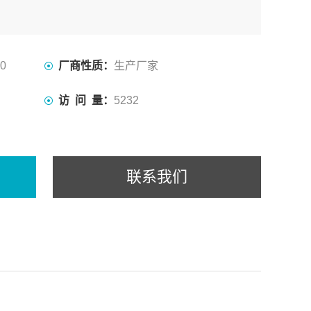
分开不同类别或不同成份，而得到计划有效组份或成分.
00
厂商性质：
生产厂家
访 问 量：
5232
联系我们